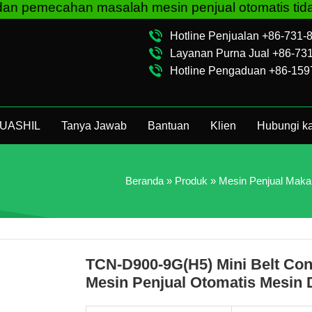
ahan masalah mesin penjual otomatis tidak peduli
Hotline Penjualan +86-731
Layanan Purna Jual +86-73
Hotline Pengaduan +86-15
 HUASHIL
Tanya Jawab
Bantuan
Klien
Hubungi ka
Beranda
»
Produk
»
Mesin Penjual Maka
TCN-D900-9G(H5) Mini Belt Con
Mesin Penjual Otomatis Mesin 