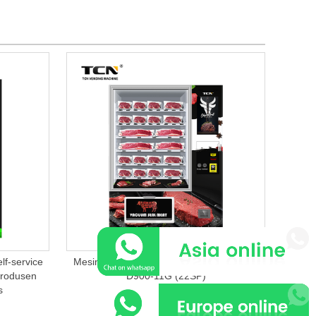
f-service
Mesin Penjual Daging Segel Vakum TCN-
rodusen
D900-11G (22SP)
s