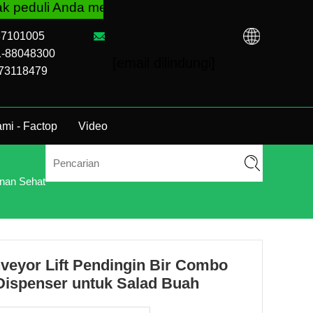
 Anda membeli VM dari pabrik TCN atau distributo
-87101005
1-88048300
[email dilindungi]
973118479
mi - Factop
Video
nan Sehat
veyor Lift Pendingin Bir Combo
Dispenser untuk Salad Buah