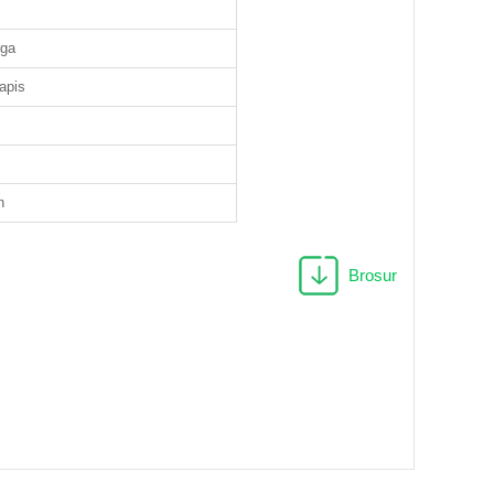
rga
apis
n
Brosur