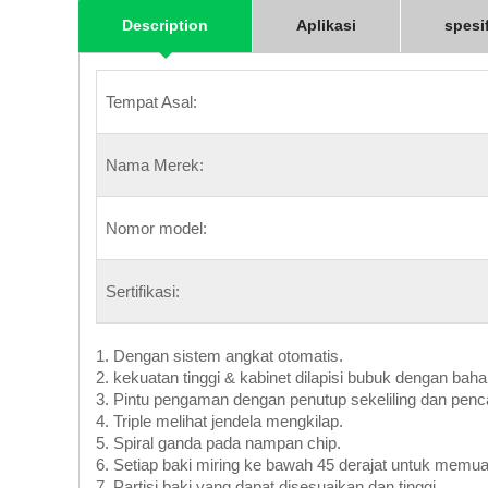
Description
Aplikasi
spesi
Tempat Asal:
Nama Merek:
Nomor model:
Sertifikasi:
1. Dengan sistem angkat otomatis.
2. kekuatan tinggi & kabinet dilapisi bubuk dengan baha
3. Pintu pengaman dengan penutup sekeliling dan pen
4. Triple melihat jendela mengkilap.
5. Spiral ganda pada nampan chip.
6. Setiap baki miring ke bawah 45 derajat untuk memu
7. Partisi baki yang dapat disesuaikan dan tinggi.