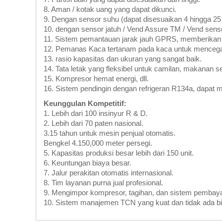
8. Aman / kotak uang yang dapat dikunci.
9. Dengan sensor suhu (dapat disesuaikan 4 hingga 25 
10. dengan sensor jatuh / Vend Assure TM / Vend senso
11. Sistem pemantauan jarak jauh GPRS, memberikan 
12. Pemanas Kaca tertanam pada kaca untuk menceg
13. rasio kapasitas dan ukuran yang sangat baik.
14. Tata letak yang fleksibel untuk camilan, makanan se
15. Kompresor hemat energi, dll.
16. Sistem pendingin dengan refrigeran R134a, dapa
Keunggulan Kompetitif:
1. Lebih dari 100 insinyur R & D.
2. Lebih dari 70 paten nasional.
3.15 tahun untuk mesin penjual otomatis.
Bengkel 4.150,000 meter persegi.
5. Kapasitas produksi besar lebih dari 150 unit.
6. Keuntungan biaya besar.
7. Jalur perakitan otomatis internasional.
8. Tim layanan purna jual profesional.
9. Mengimpor kompresor, tagihan, dan sistem pembayara
10. Sistem manajemen TCN yang kuat dan tidak ada bi