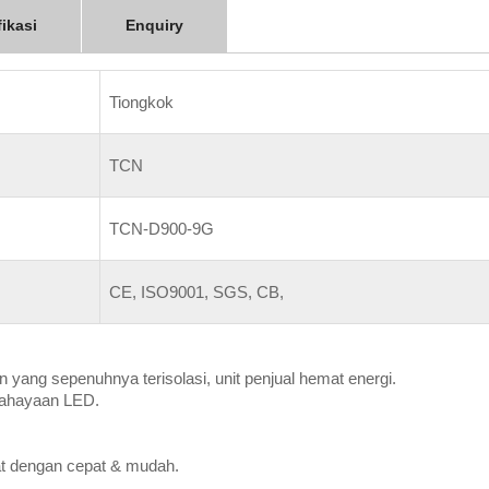
fikasi
Enquiry
Tiongkok
TCN
TCN-D900-9G
CE, ISO9001, SGS, CB,
n yang sepenuhnya terisolasi, unit penjual hemat energi.
cahayaan LED.
at dengan cepat & mudah.