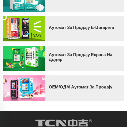
Аутомат За Продају Е-Цигарета
Аутомат За Продају Екрана На
Додир
ОЕМ/ОДМ Аутомат За Продају