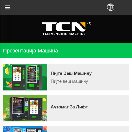
а упутства и решавање проблема у вези са аутом
Презентација Машина
Пијте Веш Машину
Пијте веш машину
Аутомат За Лифт