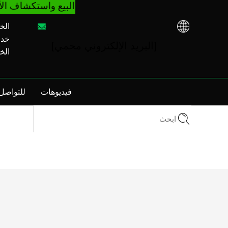
ستدعمك TCN China لتوجيه آلة البيع واستكشاف الأخطاء وإصلاحها بغض النظر عن شرائك VM من مصنع TCN أو الموزع المحلي. اتصل بنا: + 86-731-88048300
الخط 
خدمة م
[البريد الإلكتروني محمي]
الخط 
فيديوهات
للتواصل 