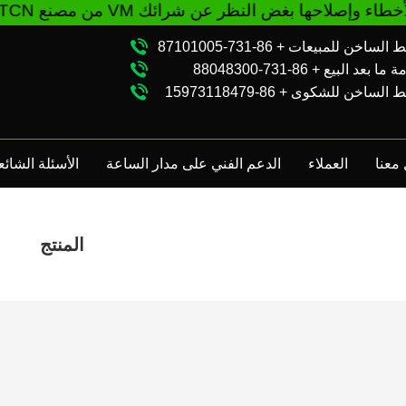
الساخن للمبيعات + 86-731-87101005
ا بعد البيع + 86-731-88048300
الساخن للشكوى + 86-15973118479
معنا
العملاء
الدعم الفني على مدار الساعة
الأسئلة الشائع
المنتج