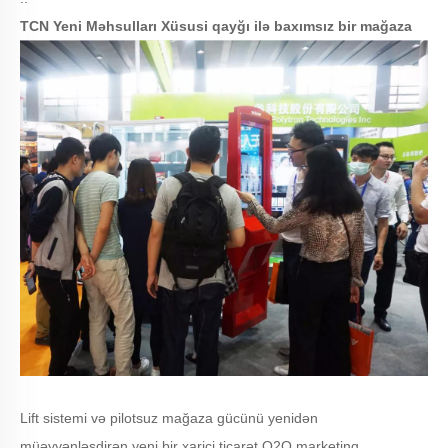
TCN Yeni Məhsulları Xüsusi qayğı ilə baxımsız bir mağaza
Lift sistemi və pilotsuz mağaza gücünü yenidən
müəyyənləşdirən yeni bir xarici ticarət O2O marketinq