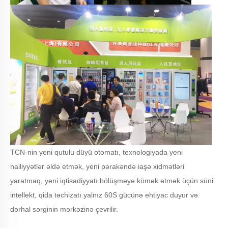
TCN-nin yeni qutulu düyü otomatı, texnologiyada yeni
nailiyyətlər əldə etmək, yeni pərakəndə iaşə xidmətləri
yaratmaq, yeni iqtisadiyyatı bölüşməyə kömək etmək üçün süni
intellekt, qida təchizatı yalnız 60S gücünə ehtiyac duyur və
dərhal sərginin mərkəzinə çevrilir.