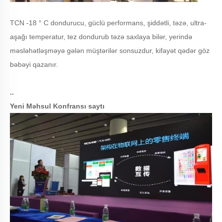
TCN -18 ° C dondurucu, güclü performans, şiddətli, təzə, ultra-
aşağı temperatur, tez dondurub təzə saxlaya bilər, yerində
məsləhətləşməyə gələn müştərilər sonsuzdur, kifayət qədər göz
bəbəyi qazanır.
..
Yeni Məhsul Konfransı saytı