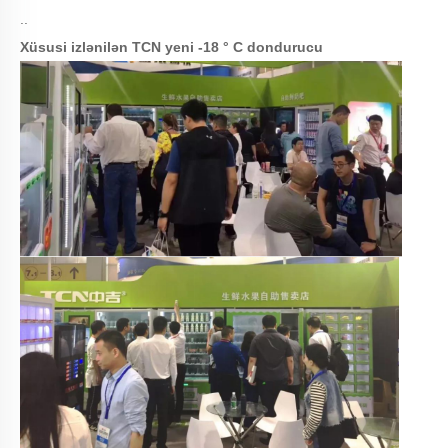
..
Xüsusi izlənilən TCN yeni -18 ° C dondurucu