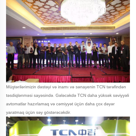
Müştərilərimizin dəstəyi və inamı və sənayenin TCN tərəfindən
təsdiqlənməsi sayəsində. Gələcəkdə TCN daha yüksək səviyyəli
avtomatlar hazırlamaq və cəmiyyət üçün daha çox dəyər
yaratmaq üçün səy göstərəcəkdir.