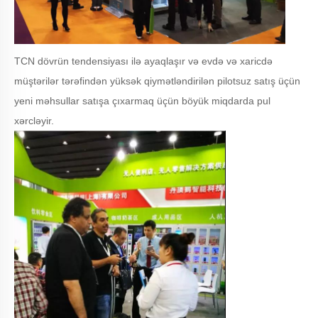
TCN dövrün tendensiyası ilə ayaqlaşır və evdə və xaricdə
müştərilər tərəfindən yüksək qiymətləndirilən pilotsuz satış üçün
yeni məhsullar satışa çıxarmaq üçün böyük miqdarda pul
xərcləyir.