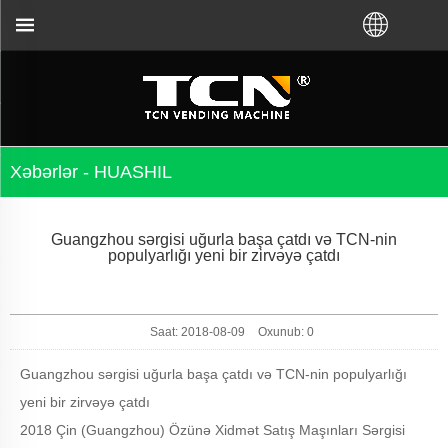
ə problemlərin aradan qaldırılması üçün sizə dəstək
Xəbərlər - HUASHIL
Guangzhou sərgisi uğurla başa çatdı və TCN-nin
populyarlığı yeni bir zirvəyə çatdı
Saat: 2018-08-09
Oxunub:
0
Guangzhou sərgisi uğurla başa çatdı və TCN-nin populyarlığı
yeni bir zirvəyə çatdı
2018 Çin (Guangzhou) Özünə Xidmət Satış Maşınları Sərgisi