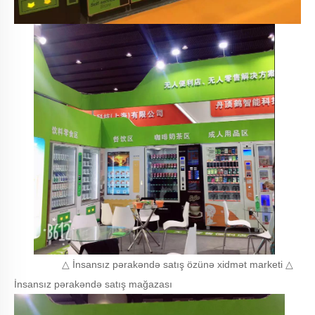
△ İnsansız pərakəndə satış özünə xidmət marketi △
İnsansız pərakəndə satış mağazası