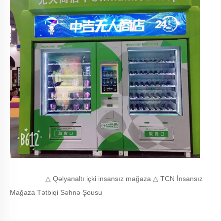
△ Qəlyanaltı içki insansız mağaza △ TCN İnsansız
Mağaza Tətbiqi Səhnə Şousu
..