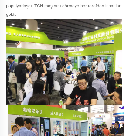
populyarlaşdı. TCN maşınını görməyə hər tərəfdən insanlar
gəldi.