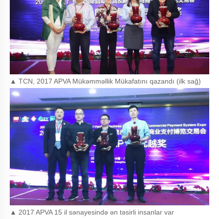
▲ TCN, 2017 APVA Mükəmməllik Mükafatını qazandı (ilk sağ)
▲ 2017 APVA 15 il sənayesində ən təsirli insanlar var