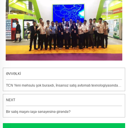
ƏVVƏLKİ
TCN Yeni məhsulu şok buraxdı, İnsansız satış avtomatı texnologiyasından həzz alın
NEXT
Bir satış maşını iaşə sənayesinə girəndə?