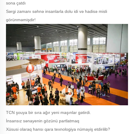
sona çatdı
Sərgi zamanı səhnə insanlarla dolu idi və hadisə misli
görünməmişdir!
TCN şouya bir sıra ağır yeni maşınlar gətirdi.
İnsansız sənayenin gözünü partlatmaq
Xüsusi olaraq hansı qara texnologiya nümayiş etdirilib?