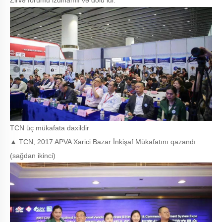
Zirvə forumu izdihamlı və dolu idi.
TCN üç mükafata daxildir
▲ TCN, 2017 APVA Xarici Bazar İnkişaf Mükafatını qazandı
(sağdan ikinci)