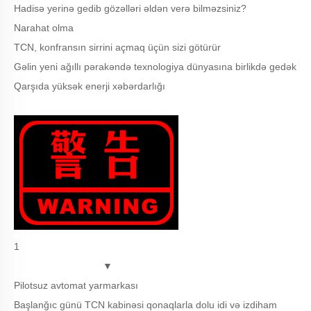
Hadisə yerinə gedib gözəlləri əldən verə bilməzsiniz?
Narahat olma
TCN, konfransın sirrini açmaq üçün sizi götürür
Gəlin yeni ağıllı pərakəndə texnologiya dünyasına birlikdə gedək
Qarşıda yüksək enerji xəbərdarlığı
1
▼
Pilotsuz avtomat yarmarkası
Başlanğıc günü TCN kabinəsi qonaqlarla dolu idi və izdiham