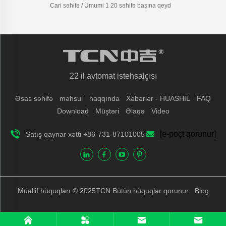
Cari səhifə / Ümumi 1 20 səhifə başına qeyd
22 il avtomat istehsalçısı
Əsas səhifə
məhsul
haqqında
Xəbərlər - HUASHIL
FAQ
Download
Müştəri
Əlaqə
Video
[e-poçt qorunur]
Satış qaynar xətti +86-731-87101005
Müəllif hüquqları © 2025TCN Bütün hüquqlar qorunur.
Blog