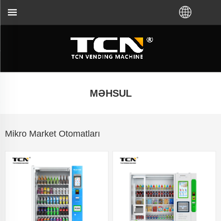
n VM almağınızdan asılı olmayaraq, TCN China vendi
MƏHSUL
Mikro Market Otomatları