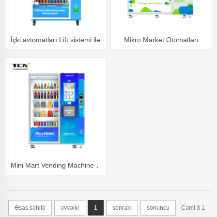
İçki avtomatları Lift sistemi ilə
Mikro Market Otomatları
Mini Mart Vending Machine，
Demək olar ki, bütün məhsul
satışlarını dəstəkləyir
Əsas səhifə
əvvəlki
1
sonrakı
sonuncu
- Cəmi 3 1