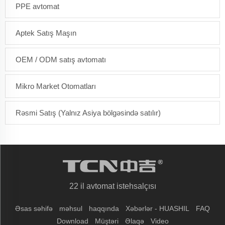
PPE avtomat
Aptek Satış Maşın
OEM / ODM satış avtomatı
Mikro Market Otomatları
Rəsmi Satış (Yalnız Asiya bölgəsində satılır)
22 il avtomat istehsalçısı
Əsas səhifə
məhsul
haqqında
Xəbərlər - HUASHIL
FAQ
Download
Müştəri
Əlaqə
Video