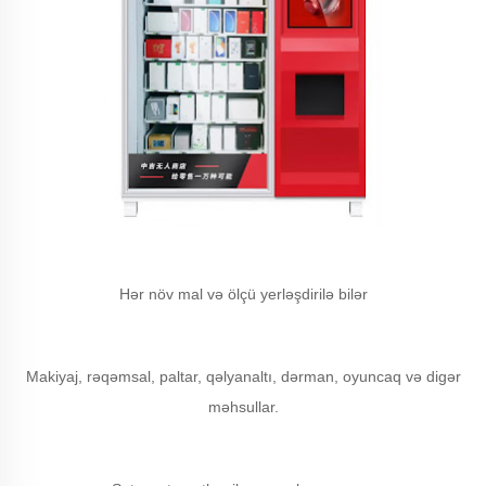
Hər növ mal və ölçü yerləşdirilə bilər
Makiyaj, rəqəmsal, paltar, qəlyanaltı, dərman, oyuncaq və digər
məhsullar.