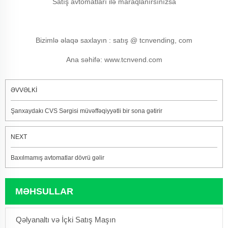
Satış avtomatları ilə maraqlanırsınızsa
Bizimlə əlaqə saxlayın
: satış @ tcnvending, com
Ana səhifə
: www.tcnvend.com
ƏVVƏLKİ
Şanxaydakı CVS Sərgisi müvəffəqiyyətli bir sona gətirir
NEXT
Baxılmamış avtomatlar dövrü gəlir
MƏHSULLAR
Qəlyanaltı və İçki Satış Maşın