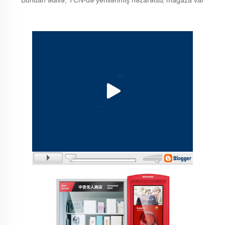
Bundan əlavə, TCN-də yenilənmiş nəzarətsiz mağaza var