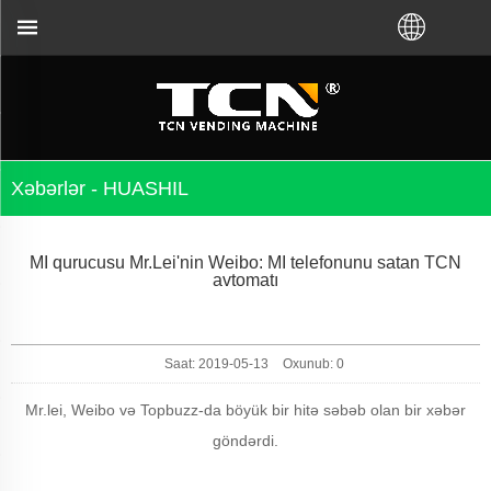
istribyutordan VM almağınızdan asılı olmayaraq, TCN
Xəbərlər - HUASHIL
MI qurucusu Mr.Lei'nin Weibo: MI telefonunu satan TCN
avtomatı
Saat: 2019-05-13
Oxunub:
0
Mr.lei, Weibo və Topbuzz-da böyük bir hitə səbəb olan bir xəbər
göndərdi.