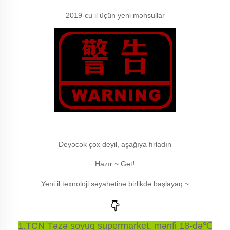
2019-cu il üçün yeni məhsullar
Deyəcək çox deyil, aşağıya fırladın
Hazır ~ Get
!
Yeni il texnoloji səyahətinə birlikdə başlayaq ~
1.TCN Təzə soyuq supermarket, mənfi 18-də
℃