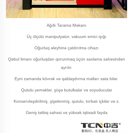
Ağıllı Tarama Məkanı
Üç ölçülü manipulyator, vakuum emici işığı
Oğurluq əleyhinə çatdırılma cihazı
Qəbul limanı oğurluqdan qorunmaq üçün saxlama sahəsindən
ayrılır.
Eyni zamanda kövrək və qablaşdırma malları sata bilər.
Qutulu yeməklər, şüşə butulkalar və soyuducular
Konservləşdirilmiş, şişelenmiş, qutulu, torbalı içkilər və s.
Geniş tətbiq sahəsi və yüksək iqtisadi fayda