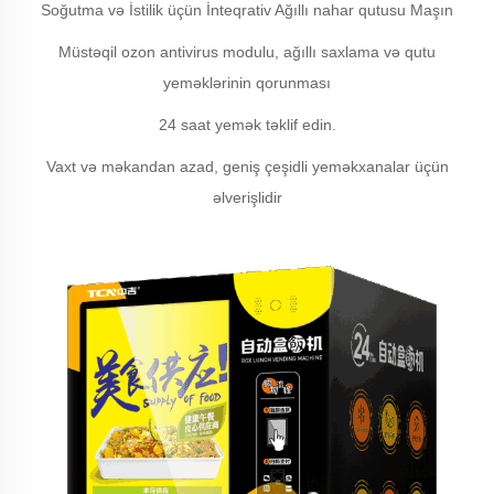
Soğutma və İstilik üçün İnteqrativ Ağıllı nahar qutusu Maşın
Müstəqil ozon antivirus modulu, ağıllı saxlama və qutu
yeməklərinin qorunması
24 saat yemək təklif edin.
Vaxt və məkandan azad, geniş çeşidli yeməkxanalar üçün
əlverişlidir