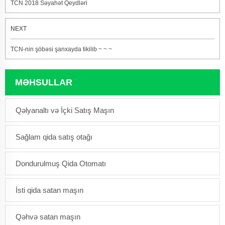
TCN 2018 Səyahət Qeydləri
NEXT
TCN-nin şöbəsi şanxayda tikilib ~ ~ ~
MƏHSULLAR
Qəlyanaltı və İçki Satış Maşın
Sağlam qida satış otağı
Dondurulmuş Qida Otomatı
İsti qida satan maşın
Qəhvə satan maşın