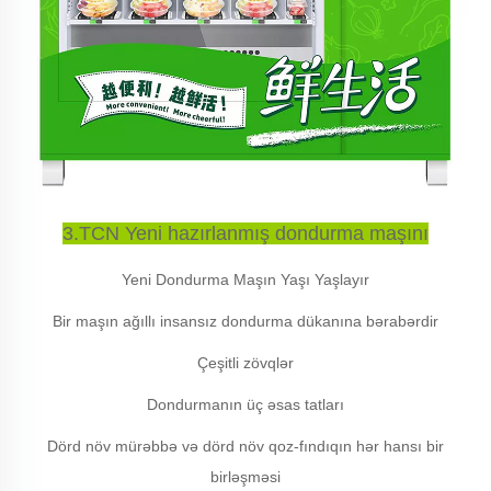
3.TCN Yeni hazırlanmış dondurma maşını
Yeni Dondurma Maşın Yaşı Yaşlayır
Bir maşın ağıllı insansız dondurma dükanına bərabərdir
Çeşitli zövqlər
Dondurmanın üç əsas tatları
Dörd növ mürəbbə və dörd növ qoz-fındıqın hər hansı bir
birləşməsi