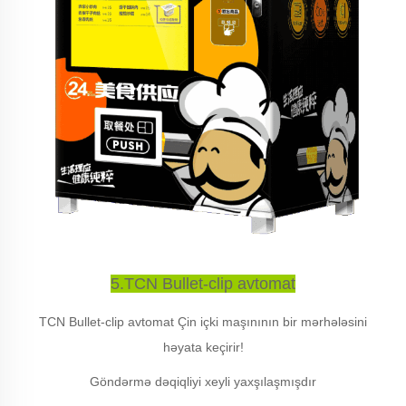
5.TCN Bullet-clip avtomat
TCN Bullet-clip avtomat Çin içki maşınının bir mərhələsini
həyata keçirir!
Göndərmə dəqiqliyi xeyli yaxşılaşmışdır