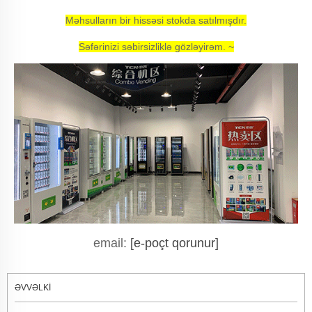
Məhsulların bir hissəsi stokda satılmışdır.
Səfərinizi səbirsizliklə gözləyirəm. ~
email:
[e-poçt qorunur]
ƏVVƏLKİ