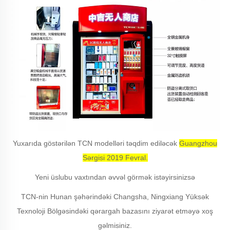
Yuxarıda göstərilən TCN modelləri təqdim ediləcək
Guangzhou
Sərgisi 2019 Fevral.
Yeni üslubu vaxtından əvvəl görmək istəyirsinizsə
TCN-nin Hunan şəhərindəki Changsha, Ningxiang Yüksək
Texnoloji Bölgəsindəki qərargah bazasını ziyarət etməyə xoş
gəlmisiniz.