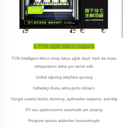
2.TCN Ağıllı Mikro mağaza
TCN Intelligent Micro-shop təkcə ağıllı deyil, həm də insan
ehtiyaclarını daha çox təmin edir
Unikal oğurluq əleyhinə quruluş
İstifadəçi dostu alma portu dizaynı
Yüngül uclarla təchiz olunmuş, əyilmədən toplama, anti-klip
XY oxu qaldırıcısının avtomatik yer axtarışı
Proqram qurma addımları buraxılmışdır