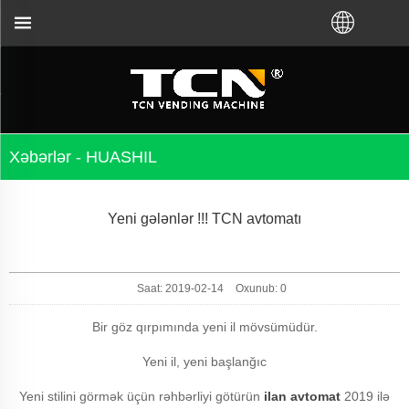
 TCN China vending avtomatına rəhbərlik və problem
Xəbərlər - HUASHIL
Yeni gələnlər !!! TCN avtomatı
Saat: 2019-02-14
Oxunub:
0
Bir göz qırpımında yeni il mövsümüdür.
Yeni il, yeni başlanğıc
Yeni stilini görmək üçün rəhbərliyi götürün
ilan avtomat
2019 ilə