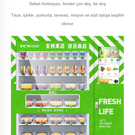
Səbət funksiyası, birdən çox alış, bir alış
Təzə, içkilər, yumurta, tərəvəz, meyvə və süd satışa təqdim
olunur