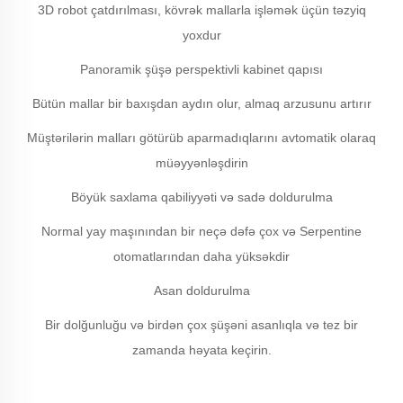
3D robot çatdırılması, kövrək mallarla işləmək üçün təzyiq
yoxdur
Panoramik şüşə perspektivli kabinet qapısı
Bütün mallar bir baxışdan aydın olur, almaq arzusunu artırır
Müştərilərin malları götürüb aparmadıqlarını avtomatik olaraq
müəyyənləşdirin
Böyük saxlama qabiliyyəti və sadə doldurulma
Normal yay maşınından bir neçə dəfə çox və Serpentine
otomatlarından daha yüksəkdir
Asan doldurulma
Bir dolğunluğu və birdən çox şüşəni asanlıqla və tez bir
zamanda həyata keçirin.