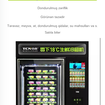
Dondurulmuş zəriflik
Görünən təzədir
Tərəvəz, meyvə, ət, dondurulmuş qidalar, su məhsulları və s.
Satıla bilər