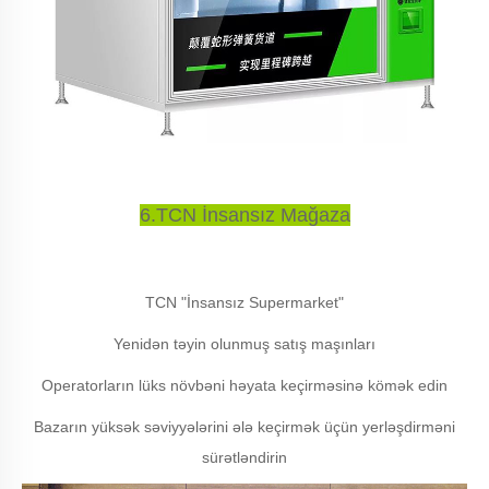
6.TCN İnsansız Mağaza
TCN "İnsansız Supermarket"
Yenidən təyin olunmuş satış maşınları
Operatorların lüks növbəni həyata keçirməsinə kömək edin
Bazarın yüksək səviyyələrini ələ keçirmək üçün yerləşdirməni
sürətləndirin