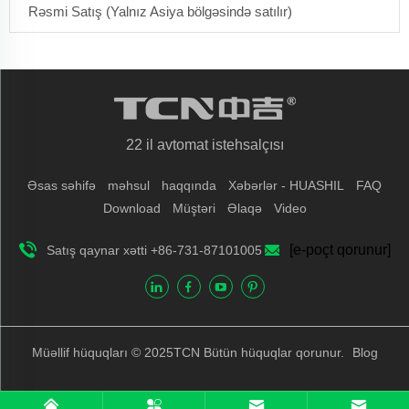
Rəsmi Satış (Yalnız Asiya bölgəsində satılır)
22 il avtomat istehsalçısı
Əsas səhifə
məhsul
haqqında
Xəbərlər - HUASHIL
FAQ
Download
Müştəri
Əlaqə
Video
[e-poçt qorunur]
Satış qaynar xətti +86-731-87101005
Müəllif hüquqları © 2025TCN Bütün hüquqlar qorunur.
Blog