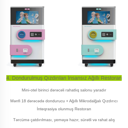
4. Dondurulmuş Qızdırılan İnsansız Ağıllı Restoran
Mini-otel birinci dərəcəli rahatlıq salonu yaradır
Mənfi 18 dərəcədə dondurucu + Ağıllı Mikrodalğalı Qızdırıcı
İnteqrasiya olunmuş Restoran
Tərcümə çatdırılması, yeməyə hazır, sürətli və rahat alış