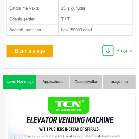
Çatdırılma vaxtı:
15 iş günüdür
Ödəniş şərtləri:
T / T
Bacarığı təchizatı:
İldə 150000 ədəd
Broşüra
Bizimlə əlaqə
saxlayın
Təsvir: Hər maşın
Applications
Xüsusiyyətlər
araşdırma
üçün dəqiq və
cəlbedici təsvir
yazmağınız daha
yaxşı olar. Bunun