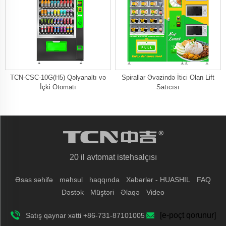
TCN-CSC-10G(H5) Qəlyanaltı və
Spirallar Əvəzində İtici Olan Lift
İçki Otomatı
Satıcısı
20 il avtomat istehsalçısı
Əsas səhifə
məhsul
haqqında
Xəbərlər - HUASHIL
FAQ
Dəstək
Müştəri
Əlaqə
Video
[e-poçt qorunur]
Satış qaynar xətti +86-731-87101005