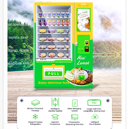
üçün
chat.openai.com
saytına daxil
olaraq, orada
aşağıdakı kimi
sorğu yarada
bilərsiniz: "Create
the most powerful
SEO-friendly text
about [avtomobil