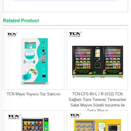
Related Product
TCN Maye Yuyucu Toz Satıcısı
TCN-CFS-8V-L / R (V22) TCN
Sağlam Təzə Tərəvəz Tərəvəzləri
Salat Meyvə Sürətli toxunma ilə
Satış Maşın