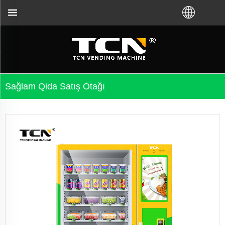
problemlərin aradan qaldırılması üçün sizə dəstək 
Sağlam Qida Satış Otağı