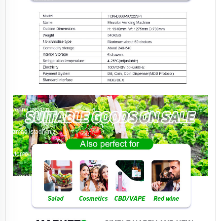
modeli] for
rentacarXNUMX.az
site." Qeyd: "
[avtomobil modeli]"
yerinə təsvirini
yazmaq istədiyiniz
avtomobilin adını
qeyd edin.