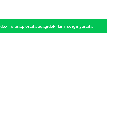
daxil olaraq, orada aşağıdakı kimi sorğu yarada
 "[avtomobil modeli]" yerinə təsvirini yazmaq