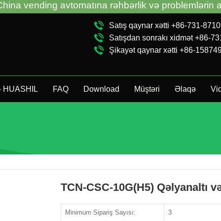
ing avtomatına rəhbərlik və problemlərin aradan qal
Satış qaynar xətti +86-731-871
Satışdan sonrakı xidmət +86-7
Şikayət qaynar xətti +86-15874
 - HUASHIL
FAQ
Download
Müştəri
Əlaqə
Vi
TCN-CSC-10G(H5) Qəlyanaltı və
Minimum Sipariş Sayısı:
3