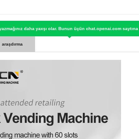
 yazmağınız daha yaxşı olar. Bunun üçün chat.openai.com saytına 
y text about [avtomobil modeli] for rentacarXNUMX.az site." Qeyd:
araşdırma