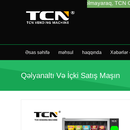
an VM almağınızdan asılı olmayaraq, TCN China vend
Əsas səhifə
məhsul
haqqında
Xəbərlər
Qəlyanaltı Və İçki Satış Maşın