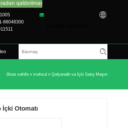
dırılması üçün sizə dəstək verəcək. Bizə zəng edin
01005
31-88048300
[e-poçt qorunur]
911511
deo
Əsas səhifə
»
məhsul
»
Qəlyanaltı və İçki Satış Maşın
 İçki Otomatı