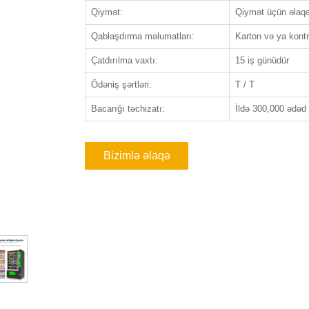
Qiymət:
Qiymət üçün əlaqə
Qablaşdırma məlumatları:
Karton və ya kont
Çatdırılma vaxtı:
15 iş günüdür
Ödəniş şərtləri:
T / T
Bacarığı təchizatı:
İldə 300,000 ədəd
Bizimlə əlaqə
saxlayın