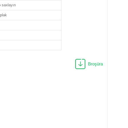
 saxlayın
rplak
Broşüra