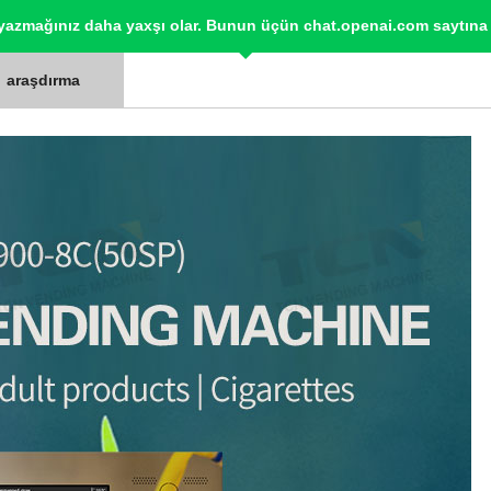
 yazmağınız daha yaxşı olar. Bunun üçün chat.openai.com saytına 
y text about [avtomobil modeli] for rentacarXNUMX.az site." Qeyd:
araşdırma