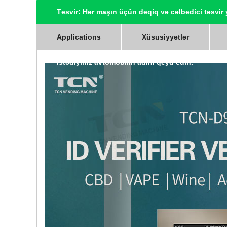
Təsvir: Hər maşın üçün dəqiq və cəlbedici təsvir
bilərsiniz: "Create the most powerful SEO-friendl
Applications
Xüsusiyyətlər
istədiyiniz avtomobilin adını qeyd edin.