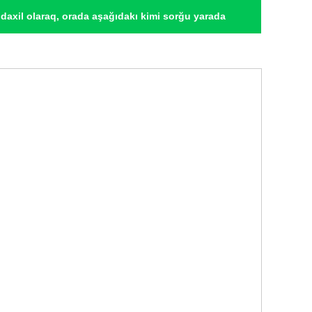
daxil olaraq, orada aşağıdakı kimi sorğu yarada
 "[avtomobil modeli]" yerinə təsvirini yazmaq