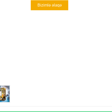
Bizimlə əlaqə
saxlayın