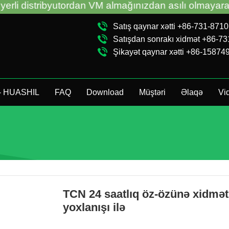
ordan VM almağınızdan asılı olmayaraq, TCN China v
Satış qaynar xətti +86-731-871
Satışdan sonrakı xidmət +86-7
Şikayət qaynar xətti +86-15874
 - HUASHIL
FAQ
Download
Müştəri
Əlaqə
Vi
TCN 24 saatlıq öz-özünə xidmət
yoxlanışı ilə