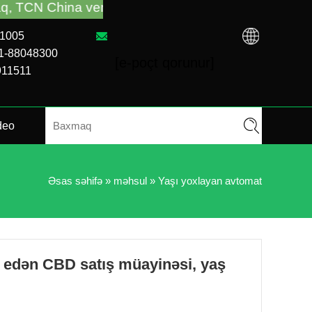
ending avtomatına rəhbərlik və problemlərin aradan
01005
31-88048300
[e-poçt qorunur]
911511
deo
Əsas səhifə
»
məhsul
»
Yaşı yoxlayan avtomat
 edən CBD satış müayinəsi, yaş