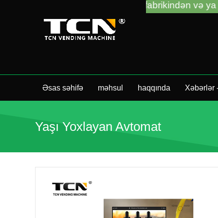
TCN fabrikindən və ya yerli distribyut
Əsas səhifə
məhsul
haqqında
Xəbərlər
Yaşı Yoxlayan Avtomat