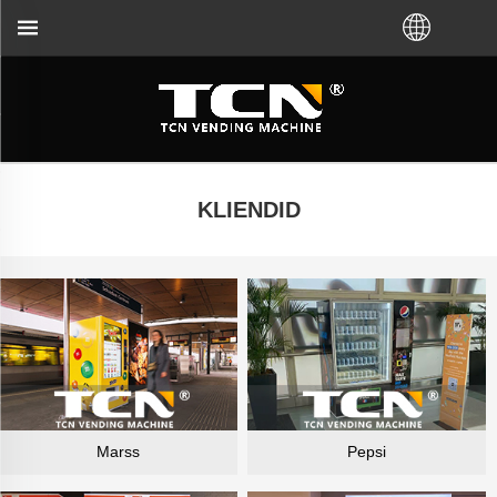
teid müügiautomaatide juhendamisel ja tõrkeotsingul
KLIENDID
Marss
Pepsi