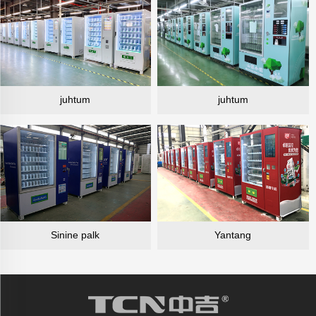
juhtum
juhtum
Sinine palk
Yantang