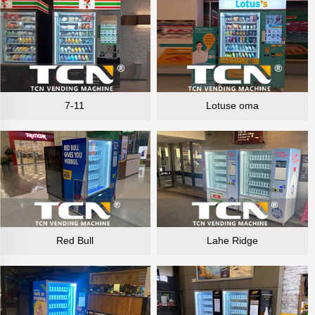
7-11
Lotuse oma
Red Bull
Lahe Ridge