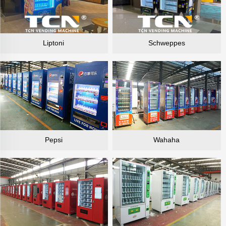
Liptoni
Schweppes
Pepsi
Wahaha