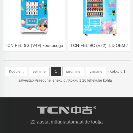
TCN-FEL-9G (V49) koonusega
TCN-FEL-9C (V22) -LD OEM /
jäätise müügiautomaat
ODM jäätise külmutatud
külmutatud toiduainete
toiduainete müügiautomaat
Koduleht
eelmine
1
järgmine
viimane
- Kokku 6 1
müügiautomaat
salvestab Praegune lehekülg / Kokku 1 20 lehekülje kohta
22 aastat müügiautomaatide tootja