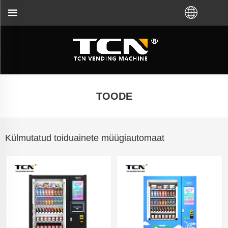
ide juhendamisel ja tõrkeotsingul, olenemata selles
TOODE
Külmutatud toiduainete müügiautomaat