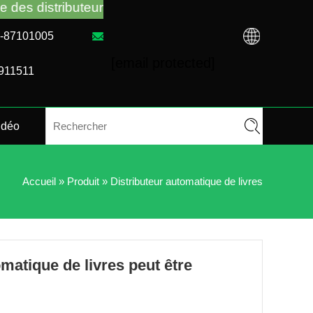
 automatiques, peu importe que vous ayez acheté VM
31-87101005
[email protected]
4911511
idéo
Accueil
»
Produit
»
Distributeur automatique de livres
omatique de livres peut être