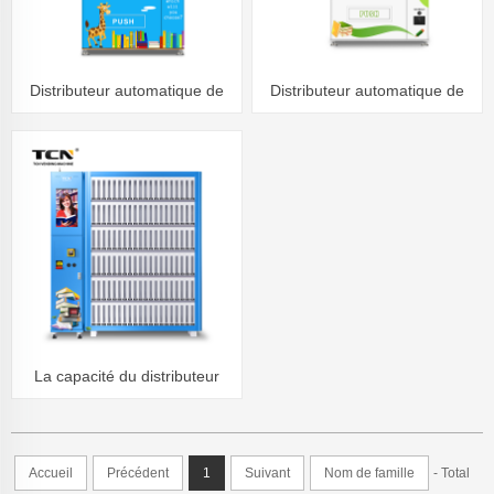
Distributeur automatique de
Distributeur automatique de
livres TCN
journaux, bibliothèque, livres
scolaires, carnets de notes,
TCN-NSC-10C, à vendre
La capacité du distributeur
automatique de livres peut être
personnalisée
Accueil
Précédent
1
Suivant
Nom de famille
- Total