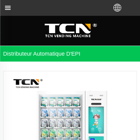
us ayez acheté VM auprès de l'usine TCN ou du dist
Distributeur Automatique D'EPI