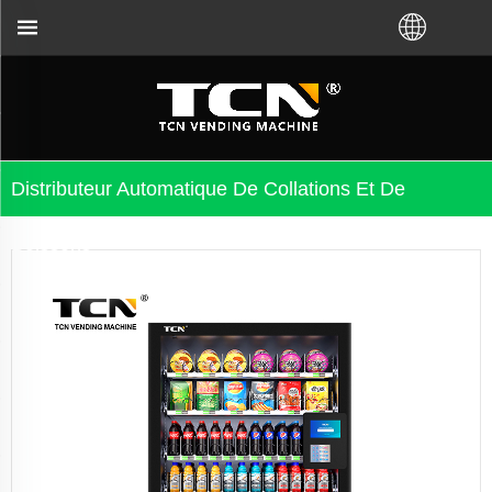
teur local. Appelez-nous : + 86-731-88048300
Distributeur Automatique De Collations Et De
Boissons