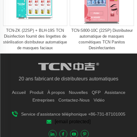
TCN-ZK (22SP) + BLH-19S TCN
TCN-S800-10C (22SP) Distributeur
Disinfection fournit des lingettes de
automatique de masques
stérilisation distributeur automatique
cosmétiques TCN Panitos
de masques faciaux
Desinfectantes
20 ans fabricant de distributeurs automatiques
Accueil
Produit
À propos
Nouvelles
QFP
Assistance
Entreprises
Contactez-Nous
Vidéo
Service d'assistance téléphonique +86-731-87101005
[email protected]