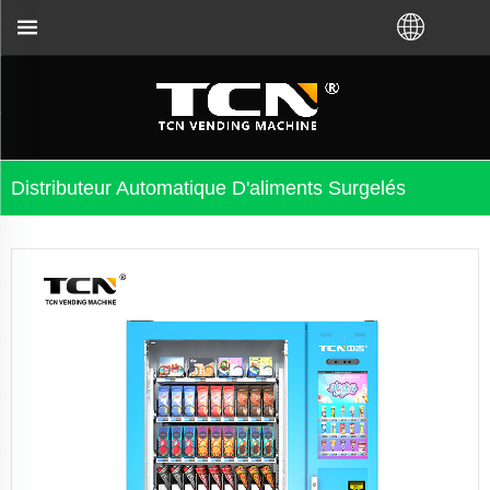
importe que vous ayez acheté VM auprès de l'usine 
Distributeur Automatique D'aliments Surgelés