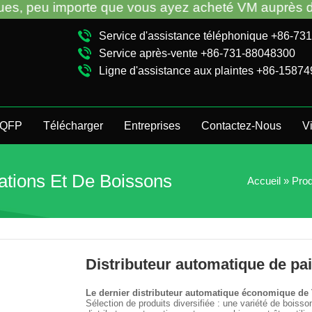
porte que vous ayez acheté VM auprès de l'usine TC
Service d'assistance téléphonique +86-7
Service après-vente +86-731-88048300
Ligne d'assistance aux plaintes +86-1587
QFP
Télécharger
Entreprises
Contactez-Nous
V
lations Et De Boissons
Accueil
»
Prod
Distributeur automatique de p
Le dernier distributeur automatique économique de 
Sélection de produits diversifiée : une variété de boisso