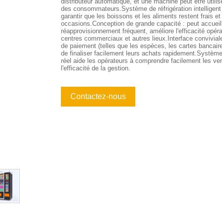
distributeur automatique, et une machine peut être utili
des consommateurs.Système de réfrigération intelligent :
garantir que les boissons et les aliments restent frais e
occasions.Conception de grande capacité : peut accueilli
réapprovisionnement fréquent, améliore l'efficacité opé
centres commerciaux et autres lieux.Interface conviviale
de paiement (telles que les espèces, les cartes bancaire
de finaliser facilement leurs achats rapidement.Système
réel aide les opérateurs à comprendre facilement les ven
l'efficacité de la gestion.
Contactez-nous