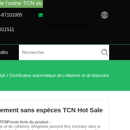
N ou du distributeur local. Appelez-nous : + 86-731
31-87101005
[email protected]
4911511
idéo
uit
»
Distributeur automatique de collations et de boissons
aiement sans espèces TCN Hot Sale
TCNPoints forts du produit :
ns et de collations réfrigérées peuvent être stockées dans le