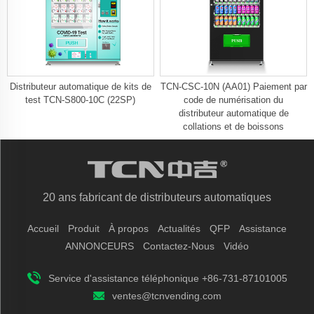
Distributeur automatique de kits de
TCN-CSC-10N (AA01) Paiement par
test TCN-S800-10C (22SP)
code de numérisation du
distributeur automatique de
collations et de boissons
20 ans fabricant de distributeurs automatiques
Accueil
Produit
À propos
Actualités
QFP
Assistance
ANNONCEURS
Contactez-Nous
Vidéo
Service d'assistance téléphonique +86-731-87101005
ventes@tcnvending.com