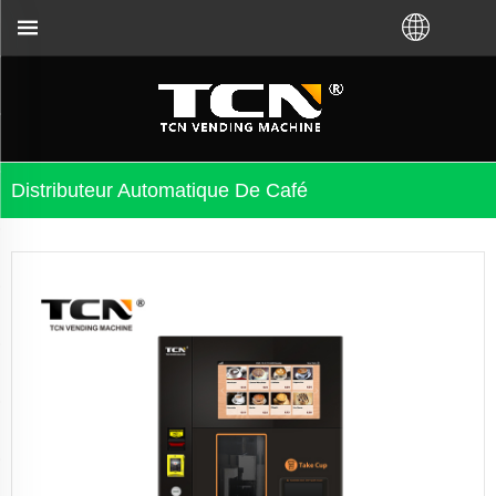
uprès de l'usine TCN ou du distributeur local. App
Distributeur Automatique De Café