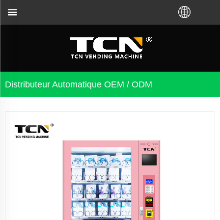
istributeurs automatiques, peu importe que vous aye
Distributeur Automatique OEM / ODM