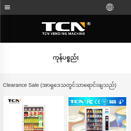
ုးပေးမည်ဖြစ်ပါသည်။ +86-731-88048300
ကုန်ပစ္စည်း
Clearance Sale (အာရှဒေသတွင်သာရောင်းချသည်)