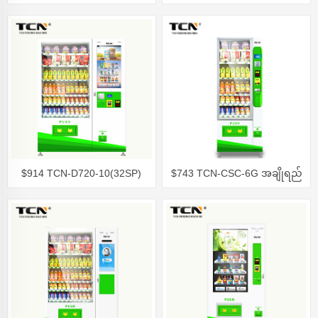
အချိုရည်နှင့် သရေစာ အရောင်း
အရောင်းစက်
စက်
$914 TCN-D720-10(32SP)
$743 TCN-CSC-6G အချိုရည်
အချိုရည်နှင့် သရေစာ အရောင်း
အရောင်းစက်
စက်