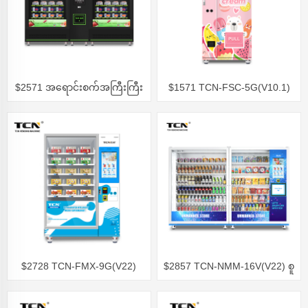
$2571 အရောင်းစက်အကြီးကြီး
$1571 TCN-FSC-5G(V10.1)
ရှင်းလင်းရောင်းချခြင်း။
ရေခဲမုန့် အရောင်းစက်
$2728 TCN-FMX-9G(V22)
$2857 TCN-NMM-16V(V22) စူ
Frozen အရောင်းစက်များ
ပါမားကက် အရောင်းစက်ကြီးများ
ရှင်းလင်းရောင်းချခြင်း
ရှင်းလင်းရောင်းချခြင်း