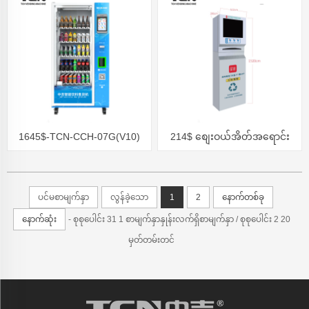
1645$-TCN-CCH-07G(V10)
214$ စျေးဝယ်အိတ်အရောင်း
စက်
ပင်မစာမျက်နှာ
လွန်ခဲ့သော
1
2
နောက်တစ်ခု
နောက်ဆုံး
- စုစုပေါင်း 31 1 စာမျက်နှာနှုန်းလက်ရှိစာမျက်နှာ / စုစုပေါင်း 2 20
မှတ်တမ်းတင်