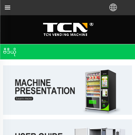
သို့မဟုတ် ဒေသတွင်း ဖြန့်ဖြူးသူထံမှ ဝယ်ယူသည်ဖြစ်စေ
ဗီဒီယို