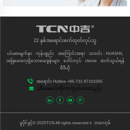
22 နှစ်အရောင်းစက်ထုတ်လုပ်သူ
ပင်မစာမျက်နှာ
ကုန်ပစ္စည်း
အကြောင်းအရာ
သတင်း - HUASHIL
အမြဲမေးလေ့ရှိသောမေးခွန်းများ
ဒေါင်းလုပ်
clients
ဆက်သွယ်ရန်
ဗီဒီယို
အရောင်း Hotline +86-731-87101005
[အီးမေးလ်ကိုကာကွယ်ထားသည်]
မူပိုင်ခွင့်© 2025TCN All rights reserved ။
ဘ‌‌လော့ခ်