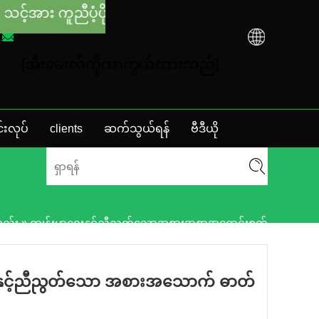
့ပိုးပေးမည်ဖြစ်ပါသည်။ +86-731-88048300
[အီးမေးလ်ကိုကာကွယ်ထားသည်]
်းလုပ်
clients
ဆက်သွယ်ရန်
ဗီဒီယို
္စည်း
»
ကျန်းမာရေးနှင့်ညီညွတ်သောအစားအစာအရောင်းစက်
နှင့်ညီညွတ်သော အစားအသောက် ဓာတ်