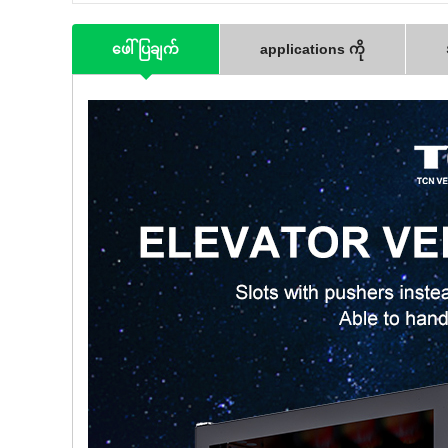
ဖေါ်ပြချက်
applications ကို