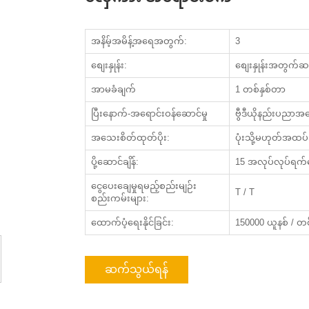
အနိမ့်အမိန့်အရေအတွက်:
3
စျေးနှုန်း:
စျေးနှုန်းအတွက်
အာမခံချက်
1 တစ်နှစ်တာ
ပြီးနောက်-အရောင်းဝန်ဆောင်မှု
ဗွီဒီယိုနည်းပညာအထော
အသေးစိတ်ထုတ်ပိုး:
ပုံးသို့မဟုတ်အထပ
ပို့ဆောင်ချိန်:
15 အလုပ်လုပ်ရက်ပ
ငွေပေးချေမှုရမည့်စည်းမျဉ်း
T / T
စည်းကမ်းများ:
ထောက်ပံ့ရေးနိုင်ခြင်း:
150000 ယူနစ် / တစ်
ဆက်သွယ်ရန်