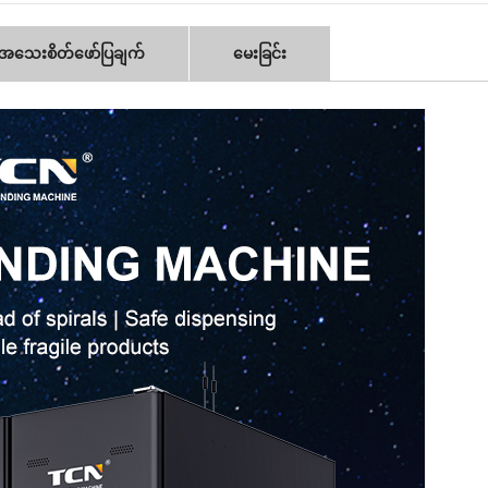
အသေးစိတ်ဖော်ပြချက်
မေးခြင်း