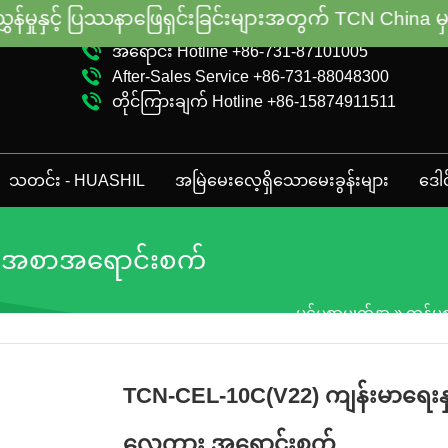
ြေရှင်းခြင်းများအတွက် TCN China မှ သင့်အား ကူညီပံ
အရောင်း Hotline +86-731-87101005
After-Sales Service +86-731-88048300
တိုင်ကြားချက် Hotline +86-15874911511
သတင်း - HUASHIL
အမြဲမေးလေ့ရှိသောမေးခွန်းများ
ဒေါင
ားအစာအရောင်းစက်
ပင်မစာမျက်နှာ
»
ကုန်ပစ
TCN-CEL-10C(V22) ကျန်းမာရေး
လှေကား အရောင်းစက်