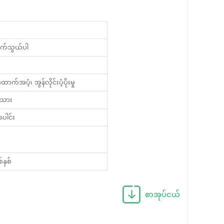
ဆက်သွယ်ပါ
က်အပံ့၊ အွန်လိုင်းပံ့ပိုးမှု
်သား
ေါင်း
နှစ်
စာအုပ်ငယ်