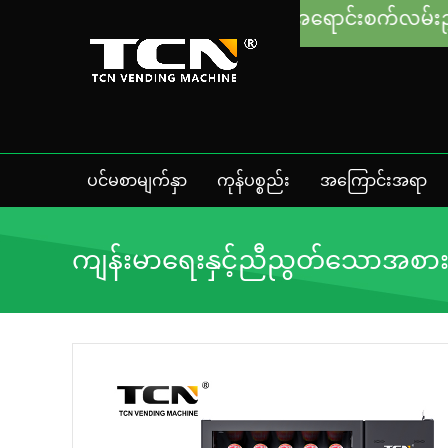
ဝယ်ယူသည်ဖြစ်စေ အရောင်းစက်လမ်းညွှန်မှုနှင့် ပြဿနာဖ
ပင်မစာမျက်နှာ
ကုန်ပစ္စည်း
အကြောင်းအရာ
ကျန်းမာရေးနှင့်ညီညွတ်သောအစ