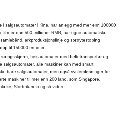
ne i salgsautomater i Kina, har anlegg med mer enn 100000
 til mer enn 500 millioner RMB, har egne automatiske
t, samlebånd, arkproduksjonslinje og sprøytestøping
 opp til 150000 enheter.
erøringsskjerm, heisautomater med beltetransportør og
 salgsautomater, alle maskiner kan med smart
 ikke bare salgsautomater, men også systemløsninger for
rte maskiner til mer enn 200 land, som Singapore,
krike, Storbritannia og så videre.