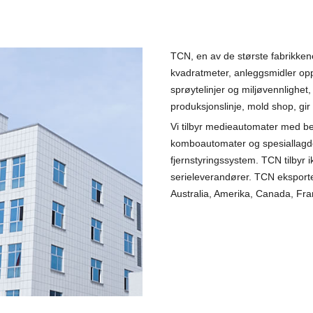
TCN, en av de største fabrikke
kvadratmeter, anleggsmidler opp
sprøytelinjer og miljøvennlighe
produksjonslinje, mold shop, gir
Vi tilbyr medieautomater med b
komboautomater og spesiallagde
fjernstyringssystem. TCN tilbyr
serieleverandører. TCN eksporte
Australia, Amerika, Canada, Fran