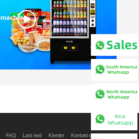
FAQ
Last ned
Klenter
Kontakt oss
Video