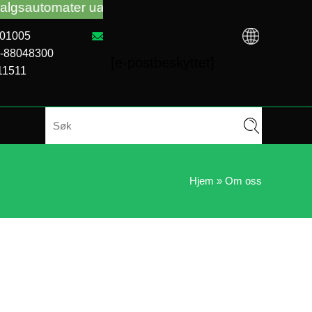
er uansett om du kjøpte VM fra TCN-fabrikken eller l
101005
1-88048300
[e-postbeskyttet]
11511
Hjem
»
Om oss