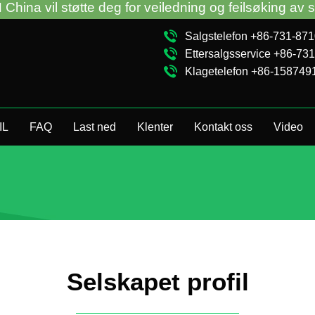
tte deg for veiledning og feilsøking av salgsautomat
Salgstelefon +86-731-87
Ettersalgsservice +86-73
Klagetelefon +86-158749
IL
FAQ
Last ned
Klenter
Kontakt oss
Video
Selskapet profil