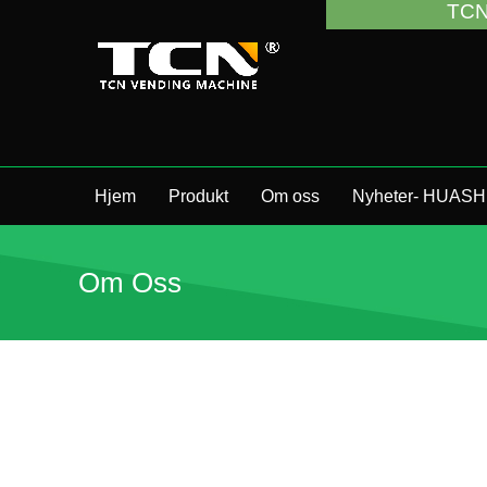
TCN China vil stø
Hjem
Produkt
Om oss
Nyheter- HUASH
Om Oss