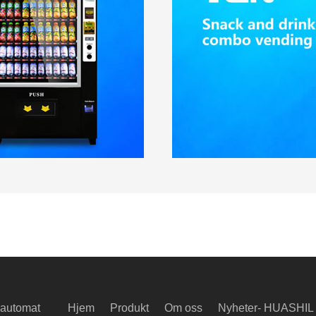
 automat
Hjem
Produkt
Om oss
Nyheter- HUASHIL