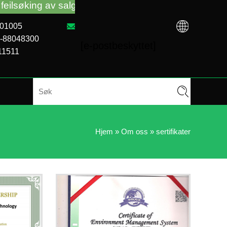
ilsøking av salgsautomater uansett om du kjøpte VM f
101005
1-88048300
[e-postbeskyttet]
11511
Hjem
»
Om oss
»
sertifikater