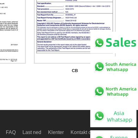
CB
FAQ
Last ned
Klenter
Kontakt oss
Video