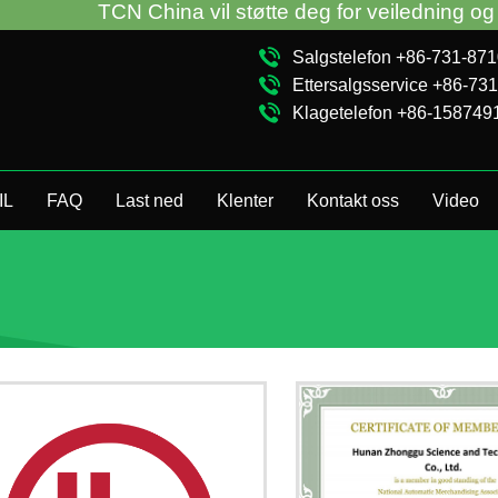
TCN China vil støtte deg for veiledning og fe
Salgstelefon +86-731-87
Ettersalgsservice +86-73
Klagetelefon +86-158749
IL
FAQ
Last ned
Klenter
Kontakt oss
Video