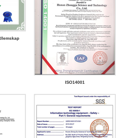
edlemskap
ISO14001