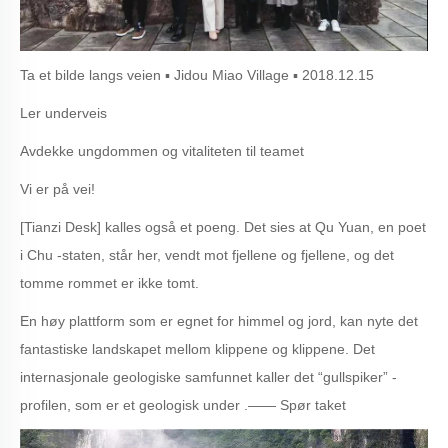
Ta et bilde langs veien ▪ Jidou Miao Village ▪ 2018.12.15
Ler underveis
Avdekke ungdommen og vitaliteten til teamet
Vi er på vei!
[Tianzi Desk] kalles også et poeng. Det sies at Qu Yuan, en poet
i Chu -staten, står her, vendt mot fjellene og fjellene, og det
tomme rommet er ikke tomt.
En høy plattform som er egnet for himmel og jord, kan nyte det
fantastiske landskapet mellom klippene og klippene. Det
internasjonale geologiske samfunnet kaller det “gullspiker” -
profilen, som er et geologisk under .—— Spør taket