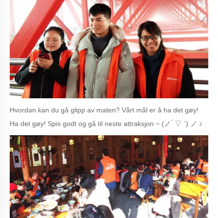
Hvordan kan du gå glipp av maten? Vårt mål er å ha det gøy!
Ha det gøy! Spis godt og gå til neste attraksjon ~ (ノ ́ ▽ `) ノ ♪