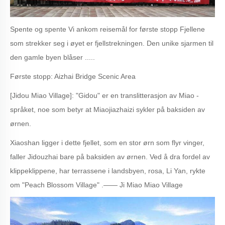
Spente og spente Vi ankom reisemål for første stopp Fjellene
som strekker seg i øyet er fjellstrekningen. Den unike sjarmen til
den gamle byen blåser .....
Første stopp: Aizhai Bridge Scenic Area
[Jidou Miao Village]: "Gidou" er en translitterasjon av Miao -
språket, noe som betyr at Miaojiazhaizi sykler på baksiden av
ørnen.
Xiaoshan ligger i dette fjellet, som en stor ørn som flyr vinger,
faller Jidouzhai bare på baksiden av ørnen. Ved å dra fordel av
klippeklippene, har terrassene i landsbyen, rosa, Li Yan, rykte
om "Peach Blossom Village" .—— Ji Miao Miao Village