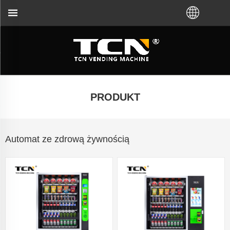
ego dystrybutora. Zadzwoń do nas: +86-731-8804830
PRODUKT
Automat ze zdrową żywnością