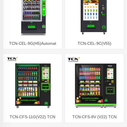
TCN-CEL-9G(H5)Automat
TCN-CEL-9C(V55)
sprzedający sałatki owocowe
Całodobowy, samoobsługowy
automat sprzedający zdrową
żywność
TCN-CFS-11G(V22) TCN
TCN-CFS-8V (V22) TCN
Zdrowe Świeże Warzywa
Popularne zdrowe owoce