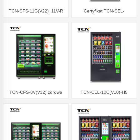
TCN-CFS-11G(V22)+11V-R
Certyfikat TCN-CEL-
TCN Zdrowe Świeże Warzywa
10C(V10)UL, automat z
Sałatka Owocowa Automat Z
napojami i przekąskami
Ekranem Dotykowym
TCN-CFS-8V(V32) zdrowa
TCN-CEL-10C(V10)-H5
świeża żywność warzywa
Certyfikat UL, automat
owoce sałatki automat
sprzedający napoje i przekąski
sprzedający w supermarketach