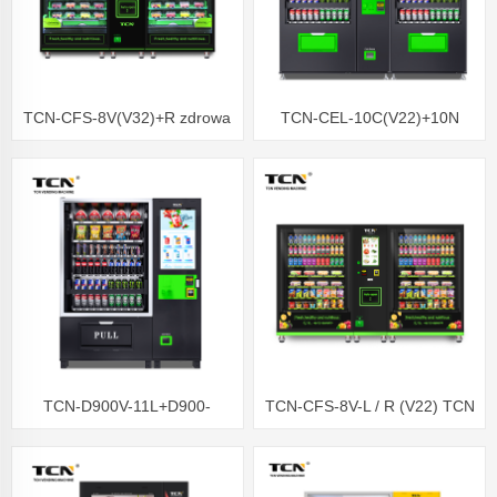
TCN-CFS-8V(V32)+R zdrowa
TCN-CEL-10C(V22)+10N
świeża żywność warzywa
owoce sałatki automat
sprzedający w supermarketach
TCN-D900V-11L+D900-
TCN-CFS-8V-L / R (V22) TCN
ZK(32SP)-Automat do
Zdrowe świeże warzywa
sprzedaży windą,Automat do
Sałatka Automat do owoców z