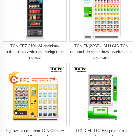
TCN-CFZ-510L 24-godzinny
TCN-ZK(22SP)+BLH-64S TCN
automat sprzedający inteligentne
automat do sprzedaży przekąsek z
lodówki
szafkami
Rękawice ochronne TCN Okulary
TCN-CEL-11G(H5) podnośnik