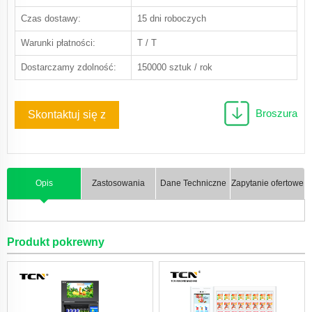
Czas dostawy:
15 dni roboczych
Warunki płatności:
T / T
Dostarczamy zdolność:
150000 sztuk / rok
Broszura
Skontaktuj się z
nami
Opis
Zastosowania
Dane Techniczne
Zapytanie ofertowe
Produkt pokrewny