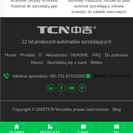
ochronne Okulary ochronne
taśmowy chłodzony zestaw do piwa
Automat do sprzedaży ppe
automat sprzedający zdrową
żywność do sałatek owocowych
22 lat producent automatów sprzedających
Home
Produkt
O
Aktualności - HUASHIL
FAQ
Do pobrania
Klienci
Skontaktuj się z nami
Wideo
[email chroniony]
Infolinia sprzedaży +86-731-87101005
Copyright © 2025TCN Wszelkie prawa zastrzeżone.
Blog
GŁÓWNA
PRODUKTY
E-MAIL
TEL