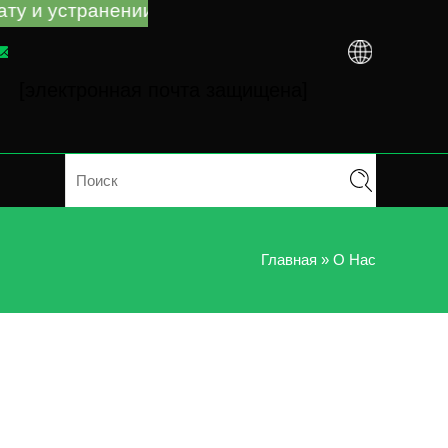
нении неполадок, независимо от того, купили ли
[электронная почта защищена]
Главная
»
О Нас