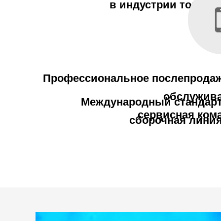
в индустрии торгов
Профессиональное послепрода
обслужив
Международный стандар
сервисная ком
сборочная лини