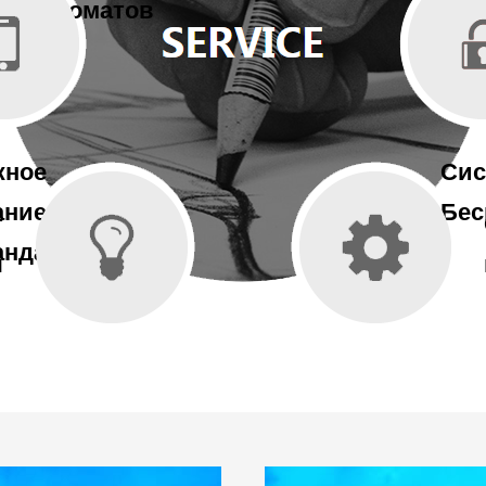
ых автоматов
жное
Сис
ание
Бес
т
анда
я