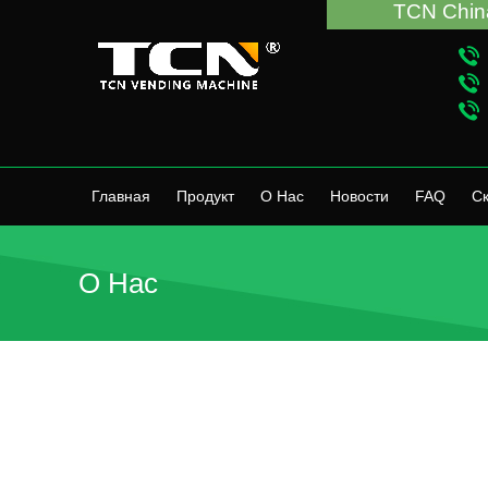
TCN China поможет ва
Главная
Продукт
О Нас
Новости
FAQ
Ск
О Нас