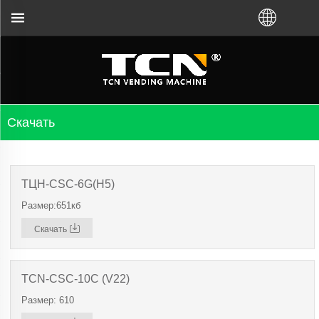
тве по торговому автомату и устранении неполад
Скачать
ТЦН-CSC-6G(H5)
Размер:651кб
Скачать
TCN-CSC-10C (V22)
Размер: 610