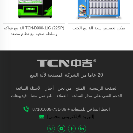
يمكن تخصيص سعة آلة بيع الكتب
TCN-D900-11G (22SP) آلة بيع فواكه
وسلطة صحية مع نظام مصعد
20 عاما من الشركة المصنعة لآلة البيع
الصفحة الرئيسية
المنتج
من نحن
أخبار
الأسئلة الشائعة
الدعم الفني على مدار الساعة
العملاء
للتواصل معنا
فيديوهات
الخط الساخن للمبيعات + 86-731-87101005
[البريد الإلكتروني محمي]