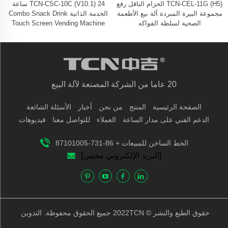
TCN-CEL-11G (H5) الحزام الناقل رفع
TCN-CSC-10C (V10.1) 24 ساعة
مجموعة البيرة المبردة آلة بيع الأطعمة
الخدمة الذاتية Combo Snack Drink
الصحية لسلطة الفواكه
Touch Screen Vending Machine
20 عاما من الشركة المصنعة لآلة البيع
الصفحة الرئيسية
المنتج
من نحن
أخبار
الأسئلة الشائعة
الدعم الفني على مدار الساعة
العملاء
للتواصل معنا
فيديوهات
الخط الساخن للمبيعات + 86-731-87101005
[البريد الإلكتروني محمي]
حقوق الطبع والنشر © 2022TCN جميع الحقوق محفوظة.
التدوين