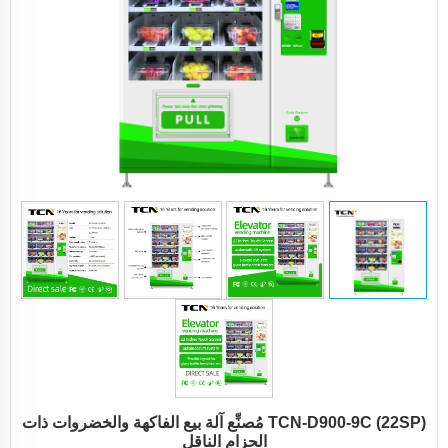
TCN-D900-9C (22SP) مُصنِّع آلة بيع الفاكهة والخضروات ذات
الحزام الناقل