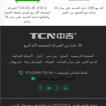
آلة بيع CBD ذاتية الخدمة على مدار 24
TCN-CEL-9C (V10.1) الشركة
ساعة مع التحقق من العمر
المصنعة لآلة بيع كومبو سلطة الخضار
والفاكهة ذاتية الخدمة على مدار 24
ساعة
20 عاما من الشركة المصنعة لآلة البيع
الصفحة الرئيسية
المنتج
من نحن
أخبار
الأسئلة الشائعة
الدعم الفني على مدار الساعة
العملاء
للتواصل معنا
فيديوهات
الخط الساخن للمبيعات + 86-731-87101005
[البريد الإلكتروني محمي]
حقوق الطبع والنشر © 2022TCN جميع الحقوق محفوظة.
التدوين