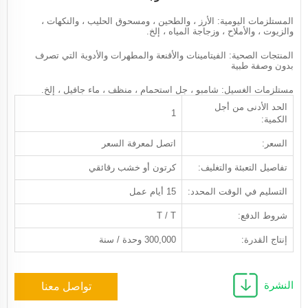
المستلزمات اليومية: الأرز ، والطحين ، ومسحوق الحليب ، والنكهات ،
والزيوت ، والأملاح ، وزجاجة المياه ، إلخ.
المنتجات الصحية: الفيتامينات والأقنعة والمطهرات والأدوية التي تصرف
بدون وصفة طبية
مستلزمات الغسيل: شامبو ، جل استحمام ، منظف ، ماء جافيل ، إلخ.
الحد الأدنى من أجل
1
الكمية:
السعر:
اتصل لمعرفة السعر
تفاصيل التعبئة والتغليف:
كرتون أو خشب رقائقي
التسليم في الوقت المحدد:
15 أيام عمل
شروط الدفع:
T / T
إنتاج القدرة:
300,000 وحدة / سنة
النشرة
تواصل معنا