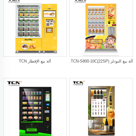
آلة بيع النودلز TCN-S800-10C(22SP).
آلة بيع الإفطار TCN