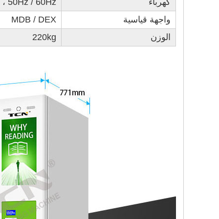
كهرباء
، 50Hz / 60Hz
واجهة قياسية
MDB / DEX
الوزن
220kg