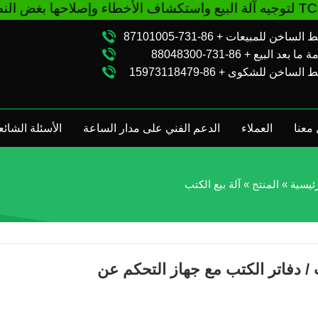
وإصلاحها بغض النظر عن شرائك VM من مصنع TCN أو الموزع المحلي. اتصل بنا: + 86-731-88048300
الساخن للمبيعات + 86-731-87101005
ا بعد البيع + 86-731-88048300
الساخن للشكوى + 86-15973118479
معنا
العملاء
الدعم الفني على مدار الساعة
الأسئلة الشائع
ئيسية
»
المنتج
»
آلة بيع الكتب
لة بيع المجلات / دفاتر الكتب مع جهاز التحكم عن