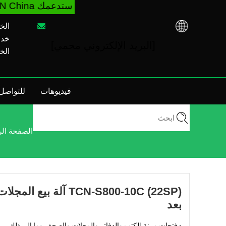
ستدعمك TCN China لتوجيه آلة البيع واستكشاف الأخطاء 
الخط 
خدمة م
[البريد الإلكتروني محمي]
الخط 
فيديوهات
للتواصل 
الصفحة الر
TCN-S800-10C (22SP) آ
بعد
- فتحات مرنة للكتب والدفاتر والمجلات والصحف وما إلى ذلك ،