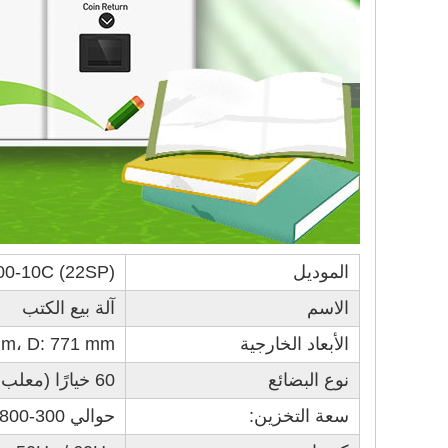
الموديل
0-10C (22SP)
الاسم
آلة بيع الكتب
الأبعاد الخارجية
m، D: 771 mm
نوع البضائع
60 خيارًا (معلب / معبأ بالزجاجة / منتج معبأ في صندوق)
سعة التخزين:
حوالي 300-800 قطعة (حسب حجم البضائع)