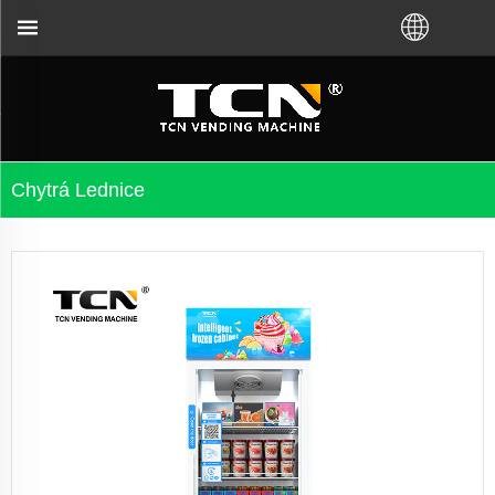
TCN China vás podpoří 
Chytrá Lednice