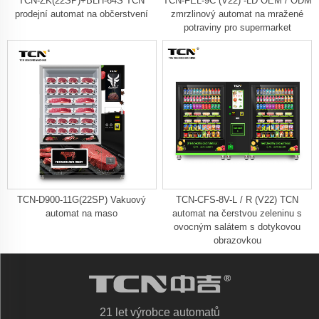
TCN-ZK(22SP)+BLH-64S TCN
TCN-FEL-9C (V22) -LD OEM / ODM
prodejní automat na občerstvení
zmrzlinový automat na mražené
potraviny pro supermarket
TCN-D900-11G(22SP) Vakuový
TCN-CFS-8V-L / R (V22) TCN
automat na maso
automat na čerstvou zeleninu s
ovocným salátem s dotykovou
obrazovkou
21 let výrobce automatů