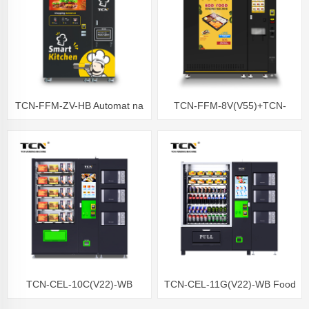
TCN-FFM-ZV-HB Automat na
TCN-FFM-8V(V55)+TCN-
hamburgery
FFM-ZV(V22) Automat na
horké jídlo Chladit na -18 C
TCN-CEL-10C(V22)-WB
TCN-CEL-11G(V22)-WB Food
Výtahový automat na zdravou
Elevator prodejní automat s