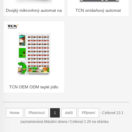
Dvojitý mikrovlnný automat na
TCN snídaňový automat
horké jídlo
TCN OEM ODM teplé jídlo
teplé jídlo rychlé občerstvení
automat
Home
Předchozí
1
další
Příjmení
- Celkové 13 1
zaznamenává Aktuální strana / Celkový 1 20 na stránku