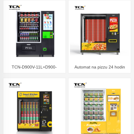
výživu mikrovlnný ohřev
mikrovlnným ohřevem
TCN-D900V-11L+D900-
Automat na pizzu 24 hodin
ZK(32SP)-Výtahový automat,
Automat na ovocný salát