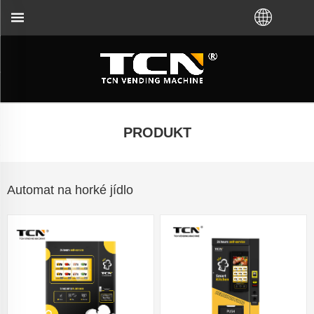
e si koupili VM od továrny TCN nebo místního distri
PRODUKT
Automat na horké jídlo