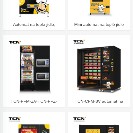
Automat na teplé jídlo,
Mini automat na teplé jídlo
pohodlný oběd a večeře
TCN-FFM-ZV-TCN-FFZ-
TCN-CFM-8V automat na
468(VAV8) Chytrá lednička
pokrmy na teplá jídla s
Mražený automat
21.5palcovou dotykovou
obrazovkou