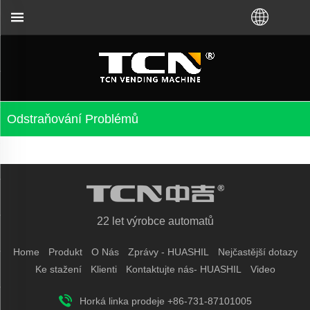
dení prodejních automatů a řešení problémů bez ohl
Odstraňování Problémů
22 let výrobce automatů
Home
Produkt
O Nás
Zprávy - HUASHIL
Nejčastější dotazy
Ke stažení
Klienti
Kontaktujte nás- HUASHIL
Video
Horká linka prodeje +86-731-87101005