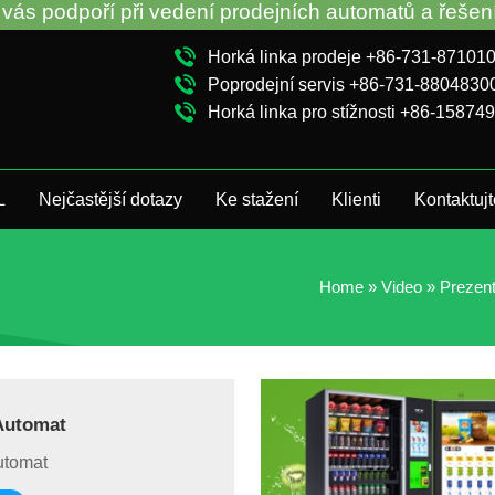
dpoří při vedení prodejních automatů a řešení prob
Horká linka prodeje +86-731-87101
Poprodejní servis +86-731-8804830
Horká linka pro stížnosti +86-15874
L
Nejčastější dotazy
Ke stažení
Klienti
Kontaktuj
Home
»
Video
»
Prezent
Automat
utomat