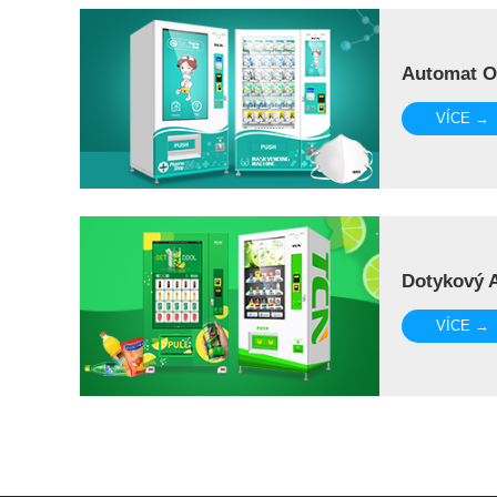
Automat 
VÍCE →
Dotykový 
VÍCE →