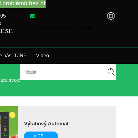
lémů bez ohledu na to, že jste si koupili VM od tov
005
0
[chráněno e-mailem]
911511
te nás- TJNE
Video
ace stroje
Výtahový Automat
VÍCE →