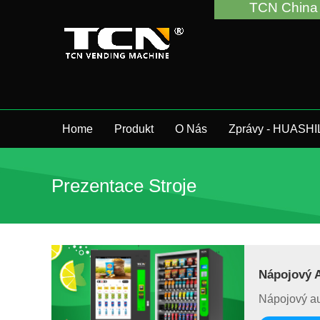
TCN China vás po
Home
Produkt
O Nás
Zprávy - HUASHI
Prezentace Stroje
Nápojový 
Nápojový a