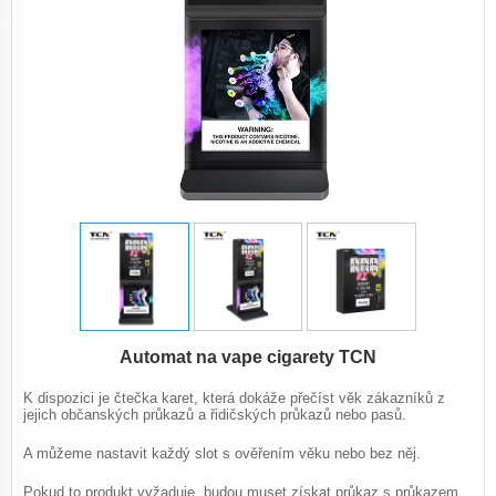
Automat na vape cigarety TCN
K dispozici je čtečka karet, která dokáže přečíst věk zákazníků z
jejich občanských průkazů a řidičských průkazů nebo pasů.
A můžeme nastavit každý slot s ověřením věku nebo bez něj.
Pokud to produkt vyžaduje, budou muset získat průkaz s průkazem