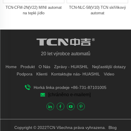
TCN-CFM-2N(V22) MINI automat
TCN-NLC-58(V10) TCN skříňkový
na teplé jídlo
automat
20 let výrobce automatů
Home
Produkt
O Nás
Zprávy - HUASHIL
Nejčastější dotazy
Podpora
Klienti
Kontaktujte nás- HUASHIL
Video
Horká linka prodeje +86-731-87101005
[chráněno e-mailem]
Copyright © 2022TCN Všechna práva vyhrazena.
Blog