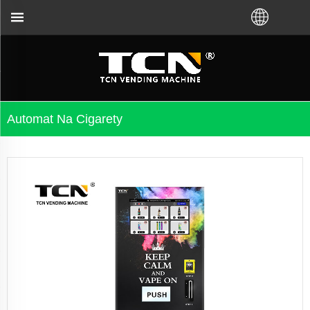
TCN China vás podpoří při ved
Automat Na Cigarety