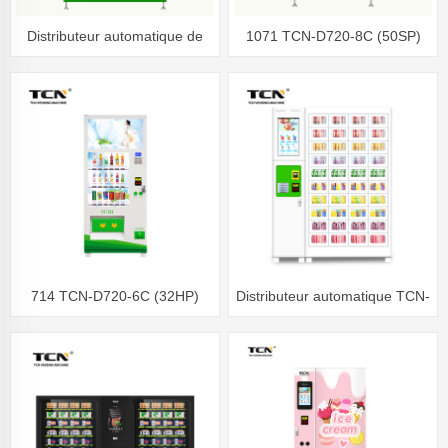
Distributeur automatique de
1071 TCN-D720-8C (50SP)
snacks TCN-CSC-857C(V10)
22
714 TCN-D720-6C (32HP)
Distributeur automatique TCN-
Distributeur automatique de
BLH-40S (2015)
boissons