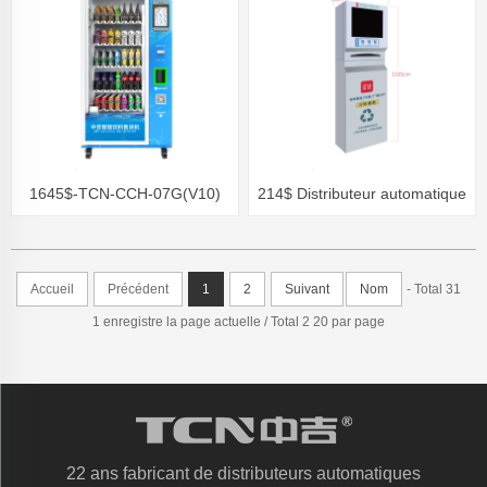
2728G(V9)
NMM-2857V(V16)
1645$-TCN-CCH-07G(V10)
214$ Distributeur automatique
de sacs à provisions
Accueil
Précédent
1
2
Suivant
Nom
- Total 31
1 enregistre la page actuelle / Total 2 20 par page
22 ans fabricant de distributeurs automatiques