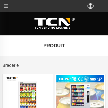
e TCN ou du distributeur local. Appelez-nous : + 8
PRODUIT
Braderie