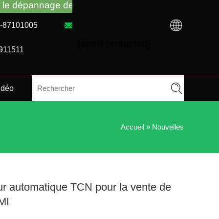
nnage des distributeurs automatiques, peu importe q
31-87101005
[email protected]
4911511
idéo
Accueil
»
Nouvelles
eur automatique TCN pour la vente de
MI