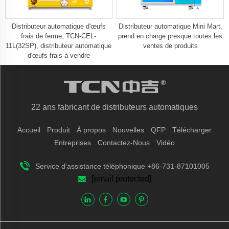
Distributeur automatique d'œufs
Distributeur automatique Mini Mart,
frais de ferme, TCN-CEL-
prend en charge presque toutes les
11L(32SP), distributeur automatique
ventes de produits
d'œufs frais à vendre
22 ans fabricant de distributeurs automatiques
Accueil
Produit
À propos
Nouvelles
QFP
Télécharger
Entreprises
Contactez-Nous
Vidéo
Service d'assistance téléphonique +86-731-87101005
[email protected]