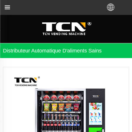
peu importe que vous ayez acheté VM auprès de l'us
Distributeur Automatique D'aliments Sains