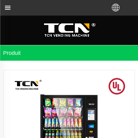
e vous ayez acheté VM auprès de l'usine TCN ou du 
Produit