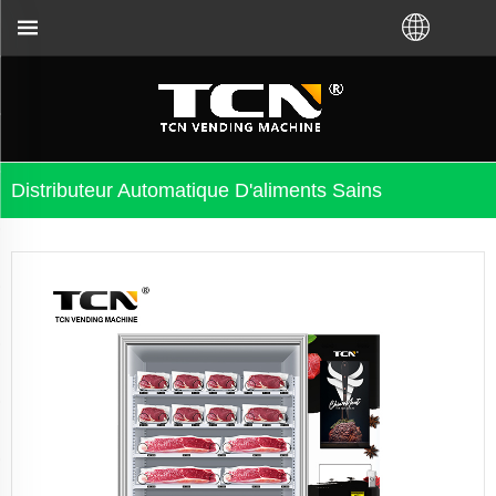
auprès de l'usine TCN ou du distributeur local. App
Distributeur Automatique D'aliments Sains