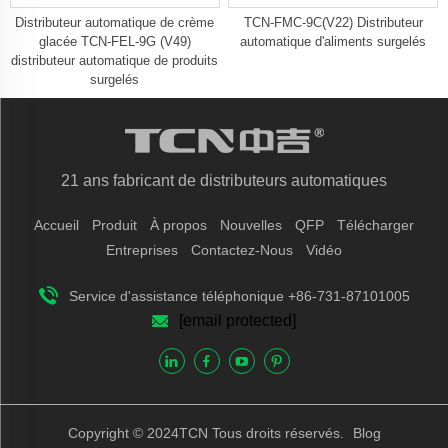
Distributeur automatique de crème
TCN-FMC-9C(V22) Distributeur
glacée TCN-FEL-9G (V49)
automatique d'aliments surgelés
distributeur automatique de produits
surgelés
21 ans fabricant de distributeurs automatiques
Accueil
Produit
À propos
Nouvelles
QFP
Télécharger
Entreprises
Contactez-Nous
Vidéo
Service d'assistance téléphonique +86-731-87101005
[email protected]
Copyright © 2024TCN Tous droits réservés.
Blog