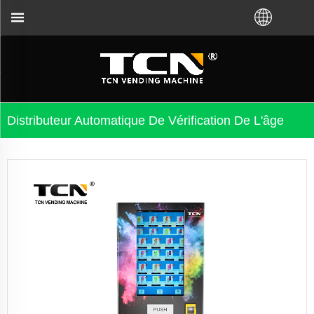
es, peu importe que vous ayez acheté VM auprès de l
Distributeur Automatique De Vérification De L'âge