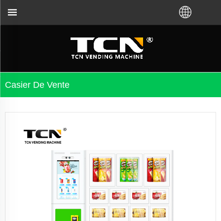
yez acheté VM auprès de l'usine TCN ou du distribu
Casier De Vente