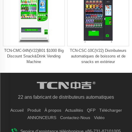
TCN-CMC-04N(V22)B01 $1000 Big
TCN-CSC-10C(V22) Distributeurs
Discount Snack&Drink Vending
automatiques de boissons et de
Machine
snacks en extérieur
22 ans fabricant de distributeurs automatiques
Accueil
Produit
À propos
Actualités
QFP
Télécharger
ANNONCEURS
Contactez-Nous
Vidéo
Service d'assistance téléphonique +86-731-87101005