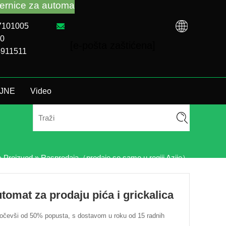
 za automat za prodaju i rješavanje problema bez obz
87101005
00
[e-pošta zaštićena]
74911511
 TJNE
Video
»
Proizvod
»
Rasprodaja（prodaje se samo u regiji Azije）
mat za prodaju pića i grickalica
očevši od 50% popusta, s dostavom u roku od 15 radnih