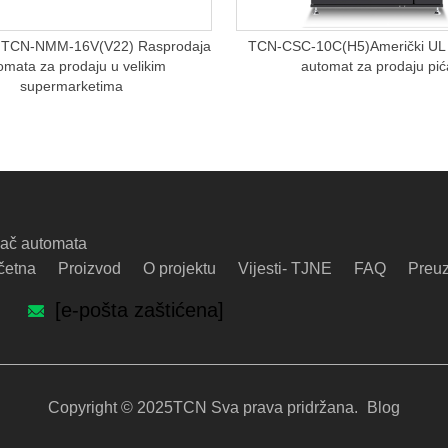
 TCN-NMM-16V(V22) Rasprodaja
TCN-CSC-10C(H5)Američki UL ce
omata za prodaju u velikim
automat za prodaju pić
supermarketima
đač automata
četna
Proizvod
O projektu
Vijesti- TJNE
FAQ
Preu
[e-pošta zaštićena]
Copyright © 2025TCN Sva prava pridržana.
Blog