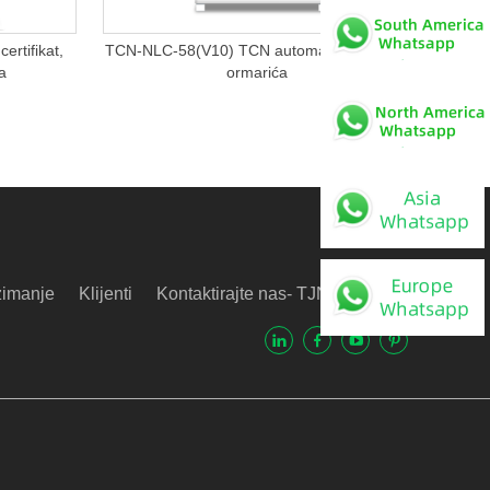
rtifikat,
TCN-NLC-58(V10) TCN automat za prodaju
a
ormarića
zimanje
Klijenti
Kontaktirajte nas- TJNE
Video