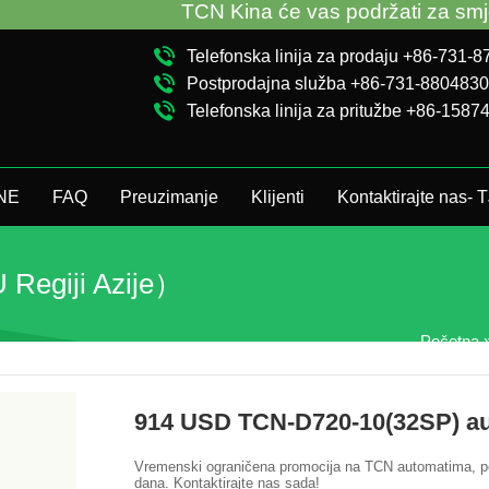
TCN Kina će vas podržati za smjernice
Telefonska linija za prodaju +86-731-
Postprodajna služba +86-731-880483
Telefonska linija za pritužbe +86-158
JNE
FAQ
Preuzimanje
Klijenti
Kontaktirajte nas-
Regiji Azije）
Početna
914 USD TCN-D720-10(32SP) auto
Vremenski ograničena promocija na TCN automatima, p
dana. Kontaktirajte nas sada!