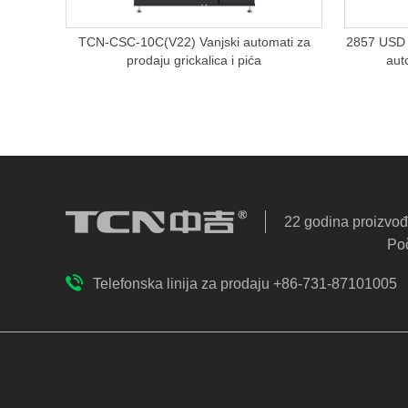
TCN-CSC-10C(V22) Vanjski automati za
2857 USD
prodaju grickalica i pića
aut
22 godina proizvo
Po
Telefonska linija za prodaju +86-731-87101005