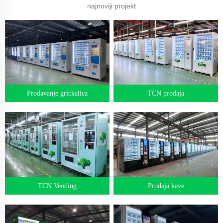
najnoviji projekt
Prodavanje grickalica
TCN prodaja
TCN Vending
Prodaja kave