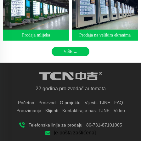
Prodaja mlijeka
Prodaja na velikim ekranima
VIŠE →
22 godina proizvođač automata
Početna
Proizvod
O projektu
Vijesti- TJNE
FAQ
Preuzimanje
Klijenti
Kontaktirajte nas- TJNE
Video
Telefonska linija za prodaju +86-731-87101005
[e-pošta zaštićena]