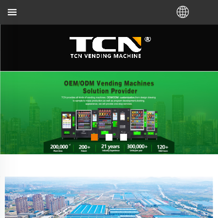
TCN Kina će vas podržati za smjernice za aut