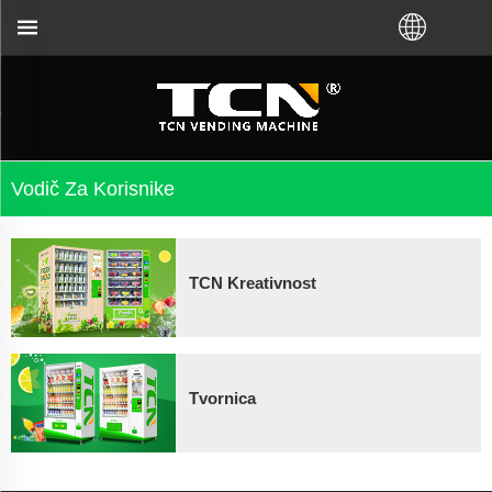
žati za smjernice za automat za prodaju i rješavanje
Vodič Za Korisnike
TCN Kreativnost
Tvornica