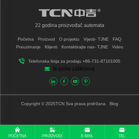
22 godina proizvođač automata
Početna
Proizvod
O projektu
Vijesti- TJNE
FAQ
Preuzimanje
Klijenti
Kontaktirajte nas- TJNE
Video
Telefonska linija za prodaju +86-731-87101005
[e-pošta zaštićena]
Copyright © 2025TCN Sva prava pridržana.
Blog
POČETNA
PROIZVODI
E-MAIL
TEL