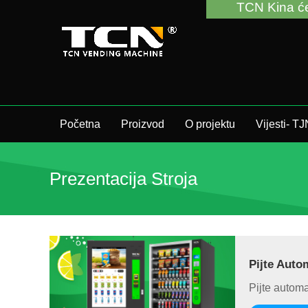
TCN Kina će vas p
Početna
Proizvod
O projektu
Vijesti- T
Prezentacija Stroja
Pijte Auto
Pijte autom