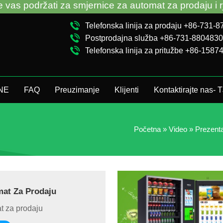
održati za smjernice za automat za prodaju i rješava
Telefonska linija za prodaju +86-731-
Postprodajna služba +86-731-880483
Telefonska linija za pritužbe +86-158
JNE
FAQ
Preuzimanje
Klijenti
Kontaktirajte nas-
Početna
»
Video
»
Prezenta
mat Za Prodaju
at za prodaju