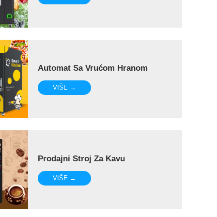
Automat Sa Vrućom Hranom
VIŠE →
Prodajni Stroj Za Kavu
VIŠE →