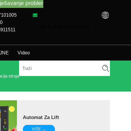
nje problema bez obzira jeste li kupili VM od TCN tv
87101005
00
[e-pošta zaštićena]
74911511
 TJNE
Video
cija stroja
Automat Za Lift
VIŠE →