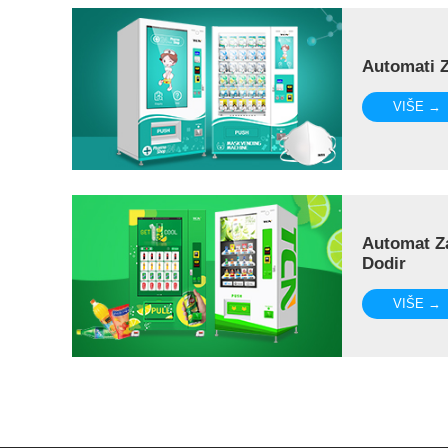
Automati 
VIŠE →
Automat Z
Dodir
VIŠE →